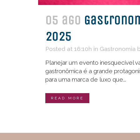
05 ago
Gastronom
2025
Posted at 16:10h
in
Gastronomia
Planejar um evento inesquecível v
gastronômica é a grande protagoni
para uma marca de luxo que...
READ MORE