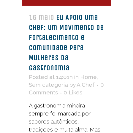
16 maio
Eu Apoio Uma
Chef: Um Movimento de
Fortalecimento e
Comunidade para
Mulheres da
Gastronomia
Posted at 14:01h
in
Home
,
Sem categoria
by
A Chef
0
Comments
0
Likes
A gastronomia mineira
sempre foi marcada por
sabores autênticos,
tradições e muita alma. Mas,