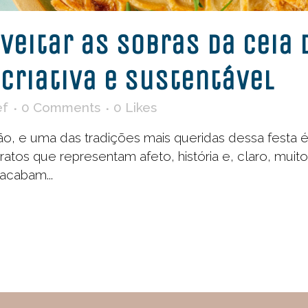
eitar as Sobras da Ceia 
 Criativa e Sustentável
ef
0 Comments
0
Likes
, e uma das tradições mais queridas dessa festa é 
atos que representam afeto, história e, claro, muit
acabam...