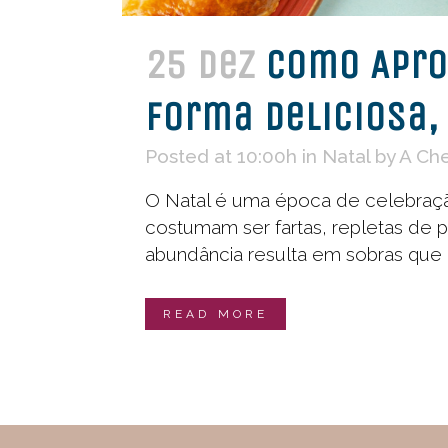
25 dez
Como Aprov
Forma Deliciosa,
Posted at 10:00h
in
Natal
by
A Ch
O Natal é uma época de celebração
costumam ser fartas, repletas de pr
abundância resulta em sobras que 
READ MORE