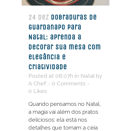
24 dez
Dobraduras de
guardanapo para
Natal: aprenda a
decorar sua mesa com
elegância e
criatividade
Posted at 08:07h
in
Natal
by
A Chef
0 Comments
0
Likes
Quando pensamos no Natal,
a magia vai além dos pratos
deliciosos: ela está nos
detalhes que tornam a ceia