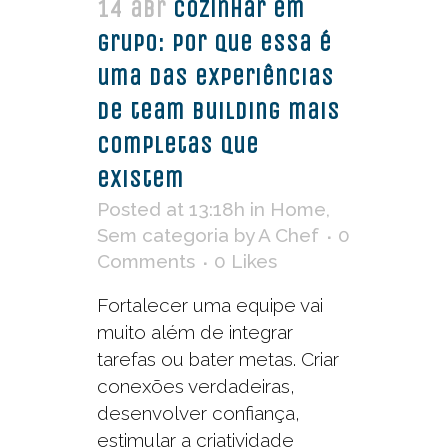
14 abr
Cozinhar em
grupo: por que essa é
uma das experiências
de team building mais
completas que
existem
Posted at 13:18h
in
Home
,
Sem categoria
by
A Chef
0
Comments
0
Likes
Fortalecer uma equipe vai
muito além de integrar
tarefas ou bater metas. Criar
conexões verdadeiras,
desenvolver confiança,
estimular a criatividade