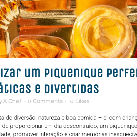
zar um Piquenique Perfe
áticas e Divertidas
y
A Chef
0 Comments
0
Likes
ta de diversão, natureza e boa comida – e, com cri
m de proporcionar um dia descontraído, um piqueniqu
idade, promover interação e criar memórias inesquecív