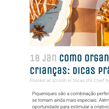
18 jan
Como Organi
Crianças: Dicas Pr
Posted at 10:00h
in
Dicas d'A Chef
b
Piqueniques são a combinação perfei
se tornam ainda mais especiais. Alé
oportunidade para estimular a criativ