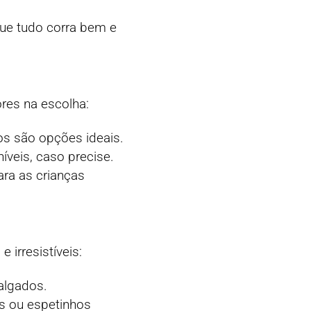
que tudo corra bem e
res na escolha:
os são opções ideais.
íveis, caso precise.
ara as crianças
 irresistíveis:
salgados.
os ou espetinhos