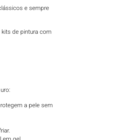
 clássicos e sempre
r kits de pintura com
uro:
e protegem a pele sem
iar.
l em gel.