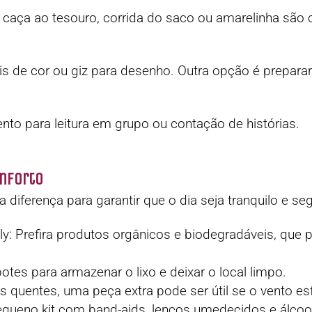
o caça ao tesouro, corrida do saco ou amarelinha são
ápis de cor ou giz para desenho. Outra opção é prepara
nto para leitura em grupo ou contação de histórias.
onforto
diferença para garantir que o dia seja tranquilo e seg
ndly: Prefira produtos orgânicos e biodegradáveis, qu
potes para armazenar o lixo e deixar o local limpo.
quentes, uma peça extra pode ser útil se o vento esfr
equeno kit com band-aids, lenços umedecidos e álcoo