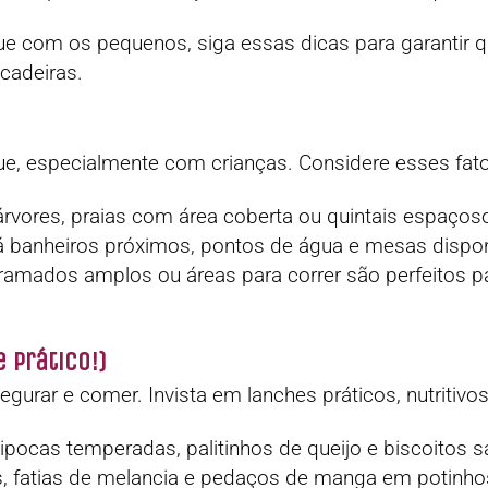
ue com os pequenos, siga essas dicas para garantir 
ncadeiras.
e, especialmente com crianças. Considere esses fato
rvores, praias com área coberta ou quintais espaços
 há banheiros próximos, pontos de água e mesas dispon
ramados amplos ou áreas para correr são perfeitos p
 Prático!)
rar e comer. Invista em lanches práticos, nutritivos e
ipocas temperadas, palitinhos de queijo e biscoitos 
os, fatias de melancia e pedaços de manga em potinh