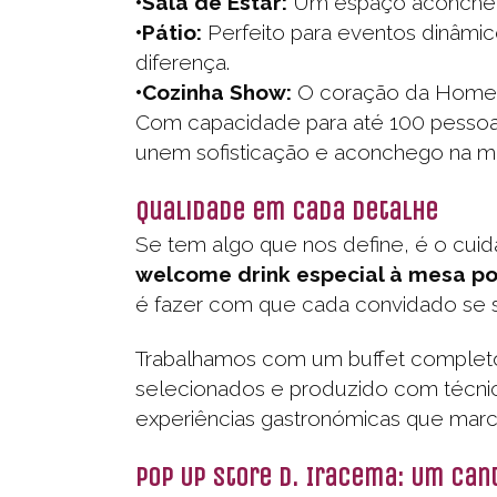
•Sala de Estar:
Um espaço aconchega
•Pátio:
Perfeito para eventos dinâmic
diferença.
•Cozinha Show:
O coração da Home, 
Com capacidade para até 100 pessoas
unem sofisticação e aconchego na me
Qualidade em Cada Detalhe
Se tem algo que nos define, é o cu
welcome drink especial à mesa p
é fazer com que cada convidado se s
Trabalhamos com um buffet completo 
selecionados e produzido com técnic
experiências gastronómicas que mar
Pop Up Store D. Iracema: Um Can