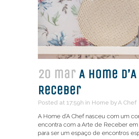
20 mar
A Home d’A 
Receber
Posted at 17:59h
in
Home
by
A Chef
A Home d’A Chef nasceu com um conc
encontra com a Arte de Receber em s
para ser um espaço de encontros esp