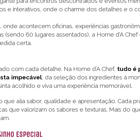
nte para encontros descontraídos e eventos men
os e interativos, onde o charme dos detalhes e o 
onde acontecem oficinas, experiências gastronômi
 (sendo 60 lugares assentados), a Home d’A Chef é
dida certa.
idado com cada detalhe. Na Home d’A Chef,
tudo é 
osta impecável
, da seleção dos ingredientes à mo
inta acolhido e viva uma experiência memorável.
que alia sabor, qualidade e apresentação. Cada pr
as que valorizam os sabores e texturas. Mais do qu
cam.
tinho Especial