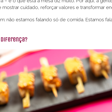
– e o que está à mesa diz muito. Por aqui, a gent
 mostrar cuidado, reforçar valores e transformar e
: não estamos falando só de comida. Estamos falan
 diferença?