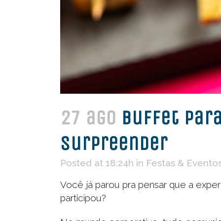
27 ago
Buffet para
surpreender
Posted at 18:24h
in
Festas & Evento
Você já parou pra pensar que a expe
participou?