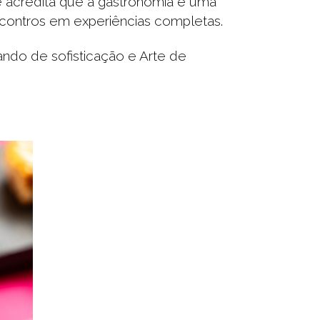
e acredita que a gastronomia é uma
ncontros em experiências completas.
do de sofisticação e Arte de