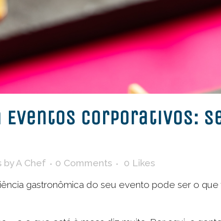
 Eventos Corporativos: se
s
by
A Chef
0 Comments
0
Likes
riência gastronômica do seu evento pode ser o qu